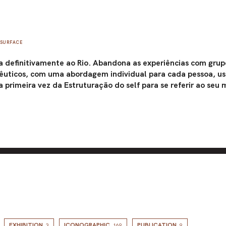
SURFACE
a definitivamente ao Rio. Abandona as experiências com grup
apêuticos, com uma abordagem individual para cada pessoa, u
la primeira vez da Estruturação do self para se referir ao seu
EXHIBITION
ICONOGRAPHIC
PUBLICATION
3
169
9