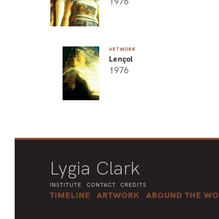
1976
ARTWORK
Lençol
1976
Lygia Clark
INSTITUTE
CONTACT
CREDITS
TIMELINE
ARTWORK
AROUND THE WO