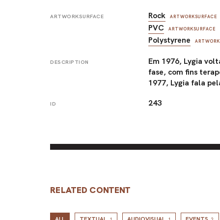
Rock
ARTWORKSURFACE
ARTWORKSURFACE
PVC
ARTWORKSURFACE
Polystyrene
ARTWORK
Em 1976, Lygia volt
DESCRIPTION
fase, com fins ter
1977, Lygia fala pe
243
ID
RELATED CONTENT
ALL
TEXTUAL
AUDIOVISUAL
EVENTS
1
1
2