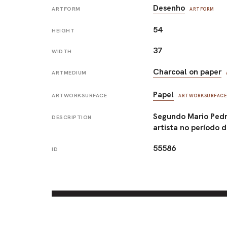
Desenho
ARTFORM
ARTFORM
54
HEIGHT
37
WIDTH
Charcoal on paper
ARTMEDIUM
Papel
ARTWORKSURFACE
ARTWORKSURFACE
Segundo Mario Pedr
DESCRIPTION
artista no período 
55586
ID