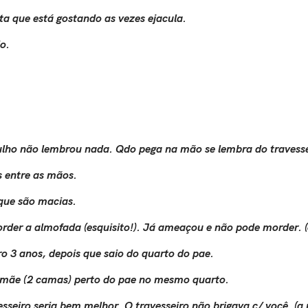
ta que está gostando as vezes ejacula.
o.
ulho não lembrou nada. Qdo pega na mão se lembra do travesse
s entre as mãos.
que são macias.
der a almofada (esquisito!). Já ameaçou e não pode morder. (o 
o 3 anos, depois que saio do quarto do pae.
mãe (2 camas) perto do pae no mesmo quarto.
vesseiro seria bem melhor. O travesseiro não brigava c/ você. (