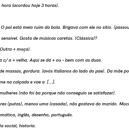
 hora (acordou hoje 3 horas).
. O pai está meio ruim da bola. Brigava com ele no sitio. (pass
a sensível. Gosta de músicas caretas. (Clássica)?
. Outra + moça).
 c/ a + velha. Aqui se dá + ou – bem com as duas.
 de massas, gordura. (avós italianos do lado do pae). Da mãe po
e na calçada e vae a [...].
mulheres (não foi ba porque não conseguio se satisfazer).
eres (putas), menos uma (casada), não gostava do marido. Moc
ática, inglês, desenho, português.
a social, historia.