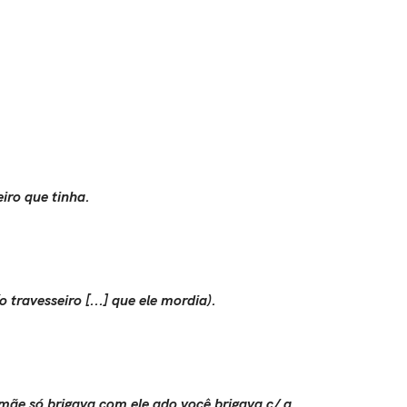
iro que tinha.
travesseiro [...] que ele mordia).
a mãe só brigava com ele qdo você brigava c/ a