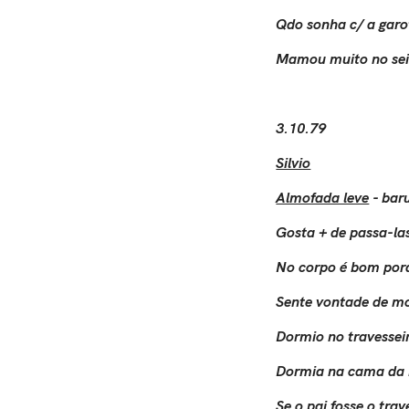
Qdo sonha c/ a garo
Mamou muito no sei
3.10.79
Silvio
Almofada leve
- bar
Gosta + de passa-la
No corpo é bom por
Sente vontade de mor
Dormio no travesseir
Dormia na cama da 
Se o pai fosse o tra