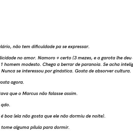
rio, não tem dificuldade pa se expressar.
licidade no amor. Namoro + certo (3 mezes, e a garota lhe deu o
1 homem modesto. Chega a berrar de paranoia. Se acha inteligen
 Nunca se interessou por ginástica. Gosta de absorver cultura.
gosta agora.
stava que o Marcus não falasse assim.
m qdo.
 é boa (ela não gosta que ele não dormiu de noite).
e tome alguma pílula para dormir.