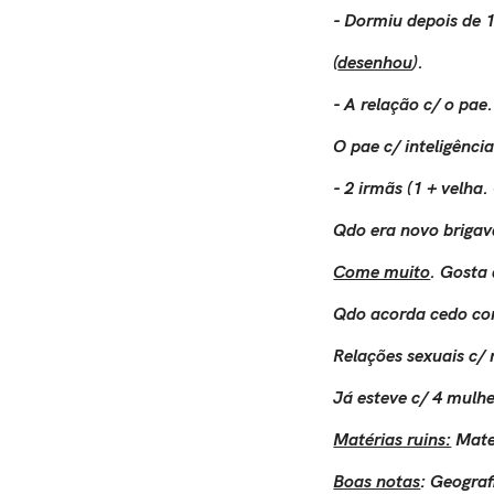
- Dormiu depois de 1
(
desenhou
).
- A relação c/ o pae
O pae c/ inteligênci
- 2 irmãs (1 + velha
Qdo era novo brigava
Come muito
. Gosta
Qdo acorda cedo com
Relações sexuais c/ 
Já esteve c/ 4 mulh
Matérias ruins:
Matem
Boas notas
: Geografi