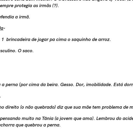
sempre protegia as irmãs (?).
efendia a irmã.
da
-
 1 brincadeira de jogar pa cima o saquinho de arroz.
asculino. O saco.
a perna (por cima da beira. Gesso. Dor, imobilidade. Está do
.
elho direito (o não quebrado) diz que sua mãe tem problema de 
m pensando muito na Tânia (a jovem que ama). Lembrou do acide
achorra que quebrou a perna.