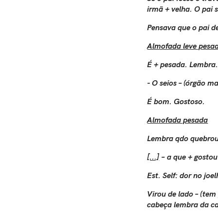
irmã + velha. O pai 
Pensava que o pai d
Almofada leve pesa
É + pesada. Lembra.
- O seios – (órgão m
É bom. Gostoso.
Almofada pesada
Lembra qdo quebrou 
[...]
– a que + gostou
Est. Self: dor no jo
Virou de lado – (te
cabeça lembra da c