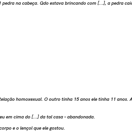
 pedra na cabeça. Qdo estava brincando com [...], a pedra caio
lação homoxexual. O outro tinha 15 anos ele tinha 11 anos. A
eu em cima do [...] da tal casa – abandonada.
o corpo e o lençol que ele gostou.