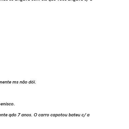
rmente ms não dói.
menisco.
nte qdo 7 anos. O carro capotou bateu c/ a