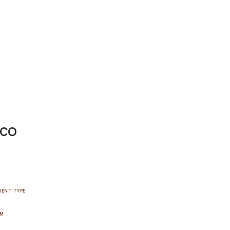
ico
ENT TYPE
UM