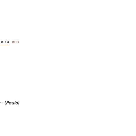
neiro
CITY
– (Paulo)