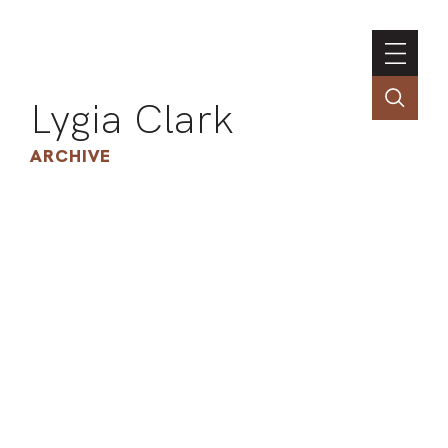
Lygia Clark
ARCHIVE
INSTI
CONT
PORT
TIM
ART