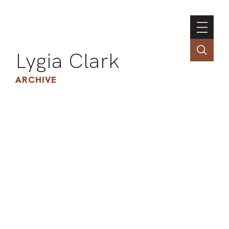
Lygia Clark
ARCHIVE
INSTI
CONT
PORT
TIM
ART