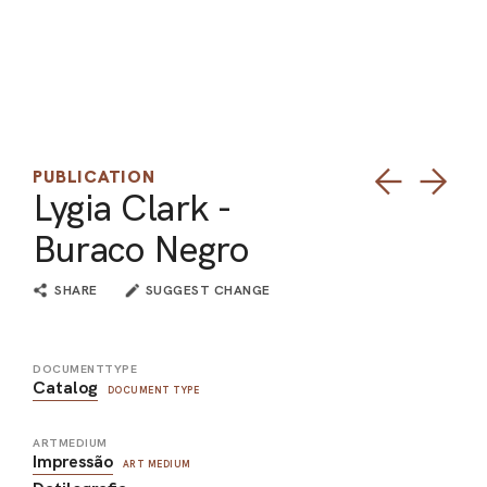
ARO
ARC
PUBLICATION
Lygia Clark -
Buraco Negro
SHARE
SUGGEST CHANGE
DOCUMENTTYPE
Catalog
DOCUMENT TYPE
ARTMEDIUM
Impressão
ART MEDIUM