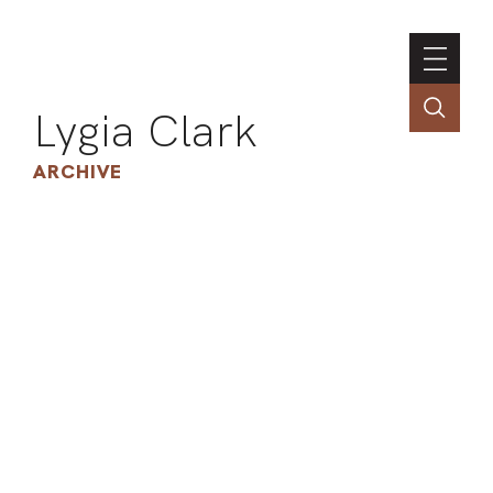
Lygia Clark
ARCHIVE
INSTI
CONT
PORT
TIM
ART