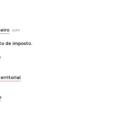
neiro
CITY
o de imposto.
N
erritorial
o