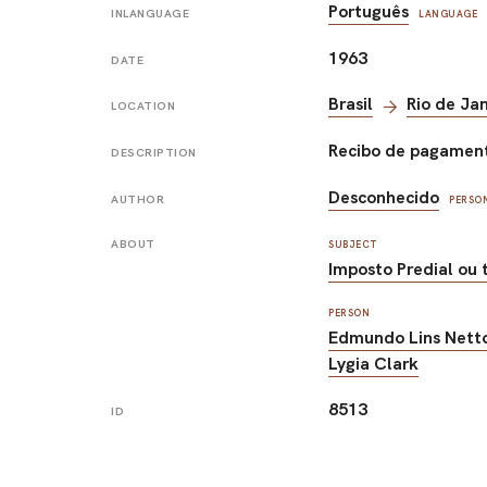
Português
INLANGUAGE
LANGUAGE
1963
DATE
Brasil
Rio de Ja
LOCATION
Recibo de pagament
DESCRIPTION
Desconhecido
AUTHOR
PERSO
ABOUT
SUBJECT
Imposto Predial ou t
PERSON
Edmundo Lins Nett
Lygia Clark
8513
ID