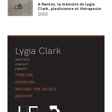
A Nantes, la mémoire de Lygia
Clark, plasticienne et thérapeute
2005
Lygia Clark
INSTITUTE
CONTACT
CREDITS
TIMELINE
ARTWORK
AROUND THE WORLD
ARCHIVE