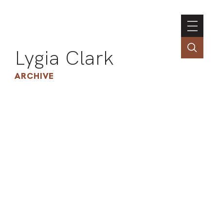
Lygia Clark
ARCHIVE
INSTI
CONT
PORT
TIM
ART