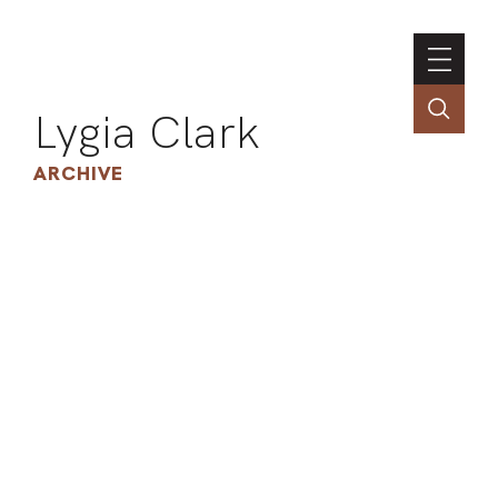
Lygia Clark
ARCHIVE
INSTI
CONT
PORT
TIM
ART