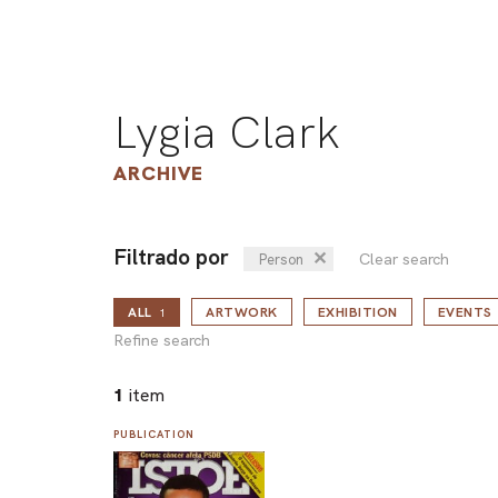
Lygia Clark
ARCHIVE
Filtrado por
✕
Clear search
Person
ALL
ARTWORK
EXHIBITION
EVENTS
1
Refine search
1
item
PUBLICATION