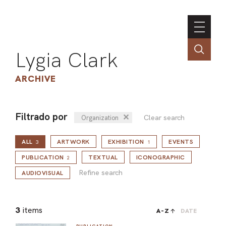
Lygia Clark
ARCHIVE
Filtrado por
✕
Clear search
Organization
INSTI
ALL
ARTWORK
EXHIBITION
EVENTS
CONT
3
1
Refine search
PORT
PUBLICATION
TEXTUAL
ICONOGRAPHIC
2
Refine search
AUDIOVISUAL
TIM
3
items
A-Z
DATE
ART