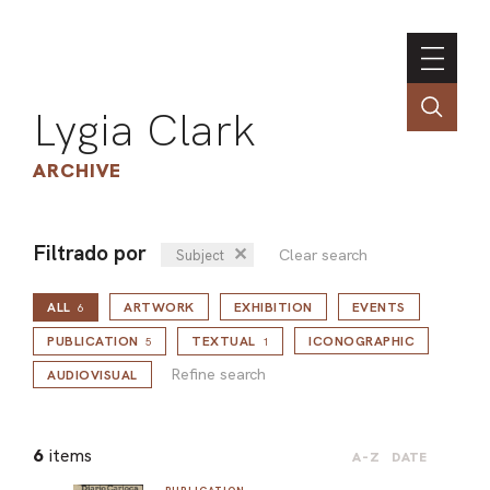
Lygia Clark
ARCHIVE
Filtrado por
✕
Clear search
Subject
INSTI
ALL
ARTWORK
EXHIBITION
EVENTS
CONT
6
Refine search
PORT
PUBLICATION
TEXTUAL
ICONOGRAPHIC
5
1
Refine search
AUDIOVISUAL
TIM
6
items
A-Z
DATE
ART