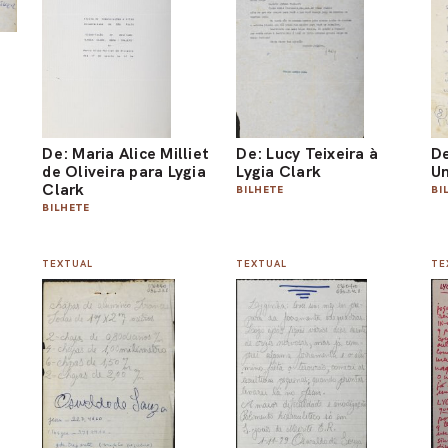
De: Maria Alice Milliet
De: Lucy Teixeira à
De
de Oliveira para Lygia
Lygia Clark
Un
Clark
BILHETE
BI
BILHETE
TEXTUAL
TEXTUAL
TE