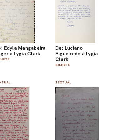
: Edyla Mangabeira
De: Luciano
ger à Lygia Clark
Figueiredo à Lygia
Clark
LHETE
BILHETE
XTUAL
TEXTUAL