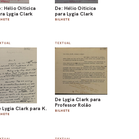
: Hélio Oiticica
De: Hélio Oiticica
ra Lygia Clark
para Lygia Clark
LHETE
BILHETE
XTUAL
TEXTUAL
De Lygia Clark para
Professor Rolão
 Lygia Clark para K.
BILHETE
LHETE
XTUAL
TEXTUAL