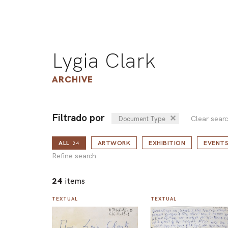
Lygia Clark
ARCHIVE
Filtrado por
✕
Clear sear
Document Type
ALL
ARTWORK
EXHIBITION
EVENT
24
Refine search
24
items
TEXTUAL
TEXTUAL