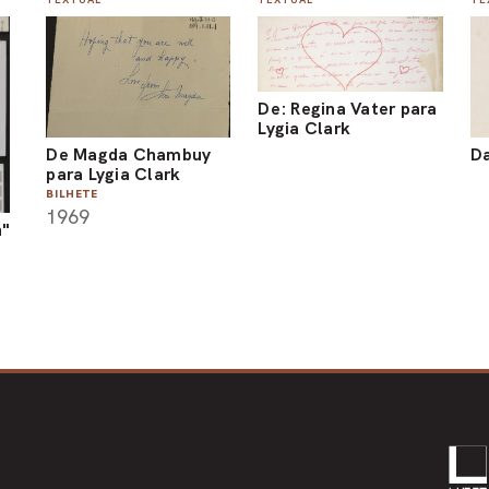
De: Regina Vater para
Lygia Clark
De Magda Chambuy
Da
para Lygia Clark
BILHETE
1969
n"