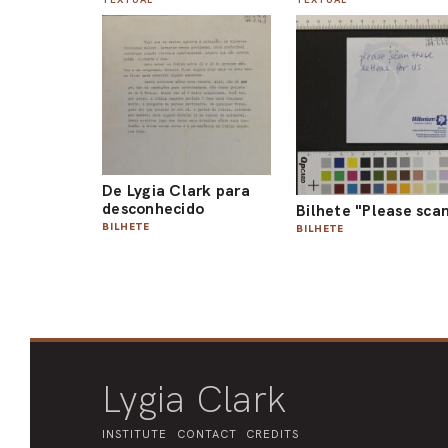
De Lygia Clark para
desconhecido
Bilhete "Please sca
BILHETE
BILHETE
Lygia Clark
INSTITUTE
CONTACT
CREDITS