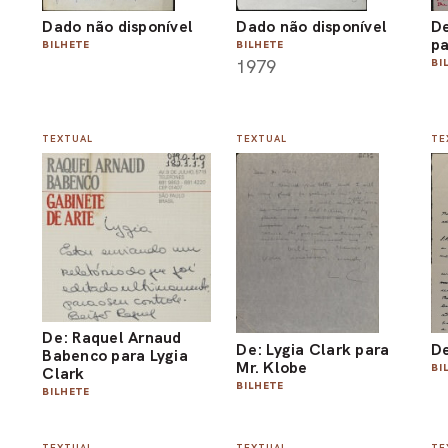
Dado não disponível
Dado não disponível
De
pa
BILHETE
BILHETE
1979
BI
TEXTUAL
TEXTUAL
TE
De: Raquel Arnaud
De: Lygia Clark para
De
Babenco para Lygia
Mr. Klobe
BI
Clark
BILHETE
BILHETE
TEXTUAL
TEXTUAL
TE