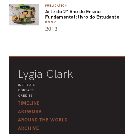
PUBLICATION
ARO
Arte do 2º Ano do Ensino
Fundamental: livro do Estudante
ARC
BOOK
2013
Lygia Clark
INSTITUTE
CONTACT
CREDITS
TIMELINE
ARTWORK
AROUND THE WORLD
ARCHIVE