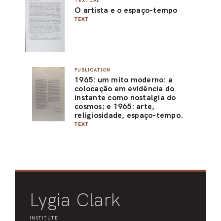
TEXTUAL
O artista e o espaço-tempo
ARO
TEXT
ARC
PUBLICATION
1965: um mito moderno: a
colocação em evidência do
instante como nostalgia do
cosmos; e 1965: arte,
religiosidade, espaço-tempo.
TEXT
Lygia Clark
INSTITUTE