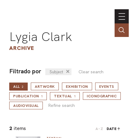
Lygia Clark
ARCHIVE
Filtrado por
✕
Clear search
Subject
INSTI
ALL
ARTWORK
EXHIBITION
EVENTS
CONT
2
Refine search
PORT
PUBLICATION
TEXTUAL
ICONOGRAPHIC
1
1
Refine search
AUDIOVISUAL
TIM
2
items
A-Z
DATE
ART