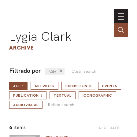
Lygia Clark
ARCHIVE
Filtrado por
✕
Clear search
City
INSTI
ALL
ARTWORK
EXHIBITION
EVENTS
CONT
6
3
Refine search
PORT
PUBLICATION
TEXTUAL
ICONOGRAPHIC
3
Refine search
AUDIOVISUAL
TIM
6
items
A-Z
DATE
ART