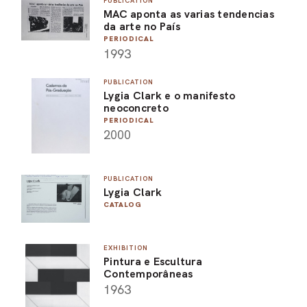
PUBLICATION
MAC aponta as varias tendencias
ARO
da arte no País
PERIODICAL
ARC
1993
PUBLICATION
Lygia Clark e o manifesto
neoconcreto
PERIODICAL
2000
PUBLICATION
Lygia Clark
CATALOG
EXHIBITION
Pintura e Escultura
Contemporâneas
1963