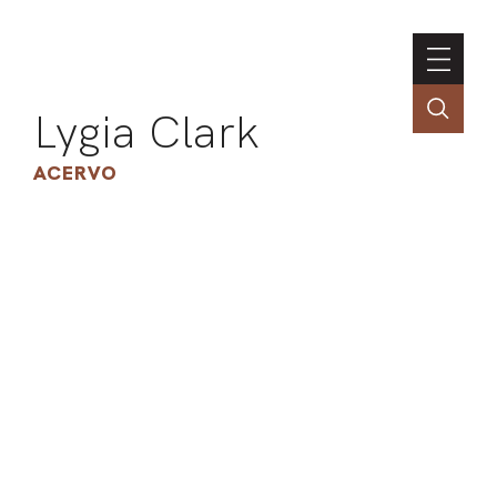
Lygia Clark
ACERVO
ASSOC
CONT
ENGLI
LIN
OBR