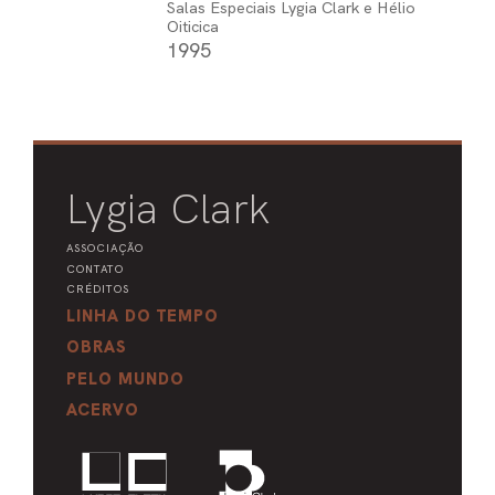
Salas Especiais Lygia Clark e Hélio
Oiticica
1995
Lygia Clark
ASSOCIAÇÃO
CONTATO
CRÉDITOS
LINHA DO TEMPO
OBRAS
PELO MUNDO
ACERVO