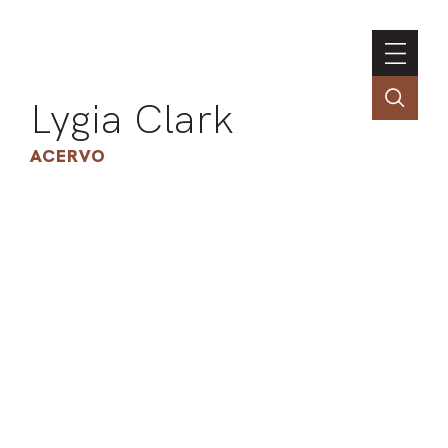
Lygia Clark
ACERVO
ASSOC
CONT
ENGLI
LIN
OBR