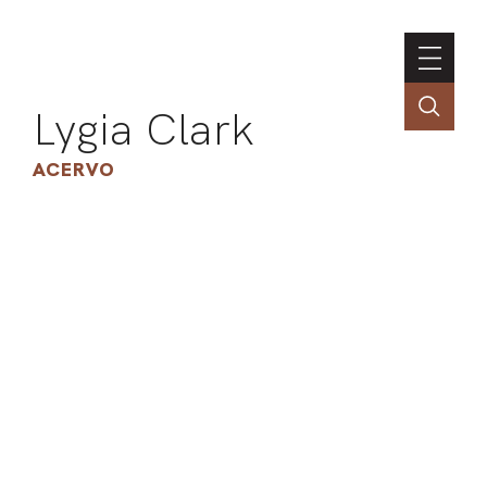
Lygia Clark
ACERVO
ASSOC
CONT
ENGLI
LIN
OBR