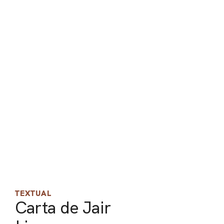
PEL
ACE
TEXTUAL
Carta de Jair