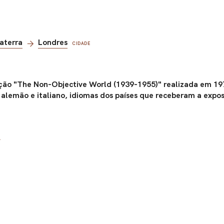
laterra
Londres
CIDADE
ção "The Non-Objective World (1939-1955)" realizada em 197
alemão e italiano, idiomas dos países que receberam a exposiç
A