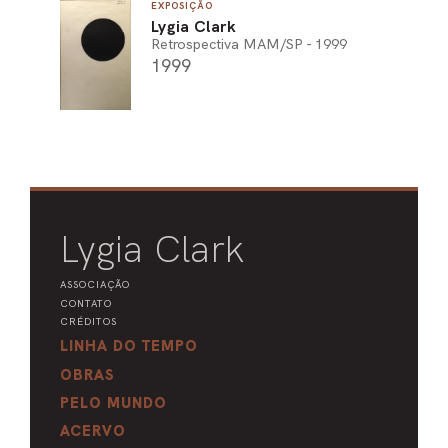
EXPOSIÇÃO
Lygia Clark
Retrospectiva MAM/SP - 1999
1999
Lygia Clark
ASSOCIAÇÃO
CONTATO
CRÉDITOS
LINHA DO TEMPO
OBRAS
PELO MUNDO
ACERVO