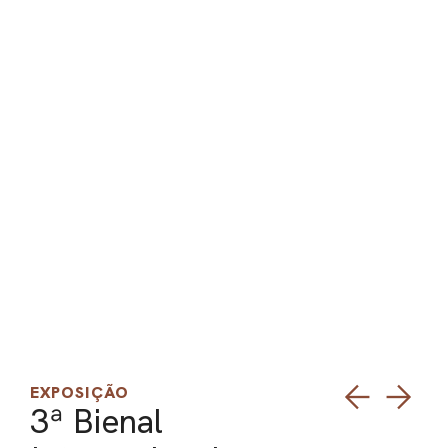
PEL
ACE
EXPOSIÇÃO
3ª Bienal