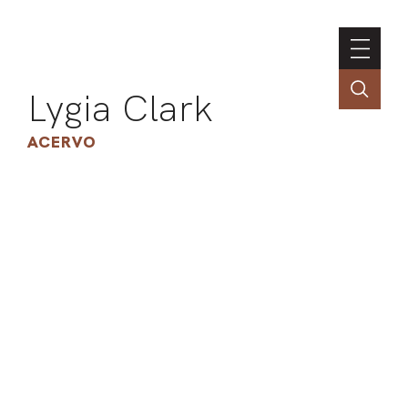
Lygia Clark
ACERVO
ASSOC
CONT
ENGLI
LIN
OBR