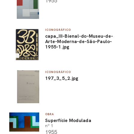
1955
ICONOGRÁFICO
capa_III-Bienal-do-Museu-de-
Arte-Moderna-de-São-Paulo-
1955-1.jpg
ICONOGRÁFICO
197_3_5_2.jpg
OBRA
Superfície Modulada
nº 1
1955