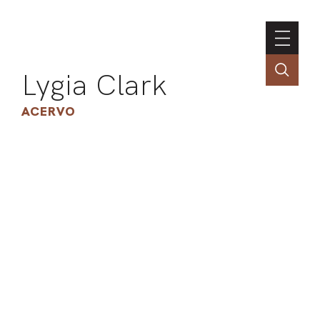
Lygia Clark
ACERVO
ASSOC
CONT
ENGLI
LIN
OBR