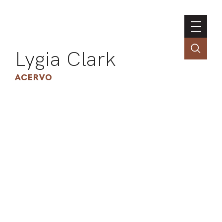
Lygia Clark
ACERVO
ASSOC
CONT
ENGLI
LIN
OBR