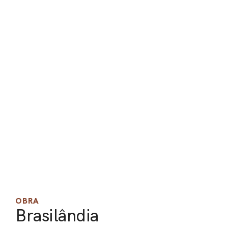
PEL
ACE
OBRA
Brasilândia