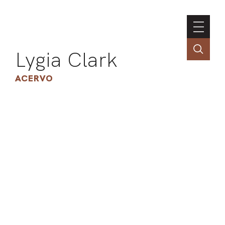
Lygia Clark
ACERVO
ASSOC
CONT
ENGLI
LIN
OBR