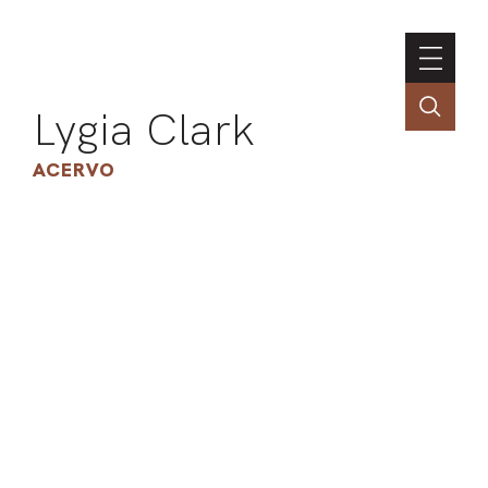
Lygia Clark
ACERVO
ASSOC
CONT
ENGLI
LIN
OBR