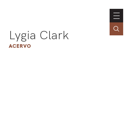
Lygia Clark
ACERVO
ASSOC
CONT
ENGLI
LIN
OBR