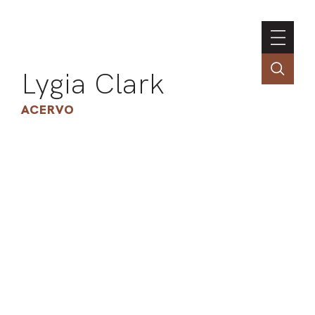
Lygia Clark
ACERVO
ASSOC
CONT
ENGLI
LIN
OBR