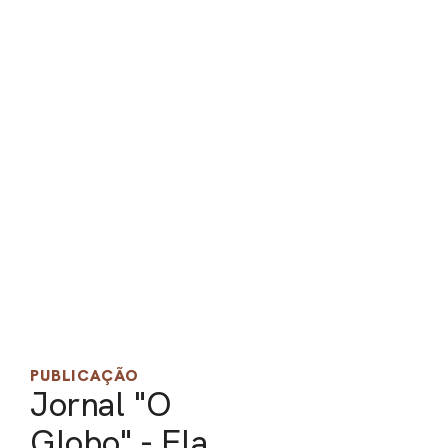
PEL
ACE
PUBLICAÇÃO
Jornal "O
Globo" - Ela