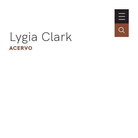
Lygia Clark
ACERVO
ASSOC
CONT
ENGLI
LIN
OBR