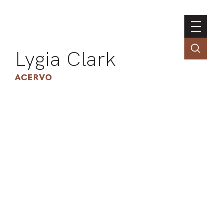
Lygia Clark
ACERVO
ASSOC
CONT
ENGLI
LIN
OBR