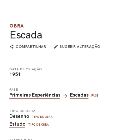
PEL
ACE
OBRA
Escada
COMPARTILHAR
SUGERIR ALTERAÇÃO
DATA DE CRIAÇÃO
1951
FASE
Primeiras Experiências
Escadas
FASE
TIPO DE OBRA
Desenho
TIPO DE OBRA
Estudo
TIPO DE OBRA
ALTURA (CM)