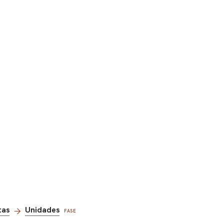
tas
Unidades
FASE