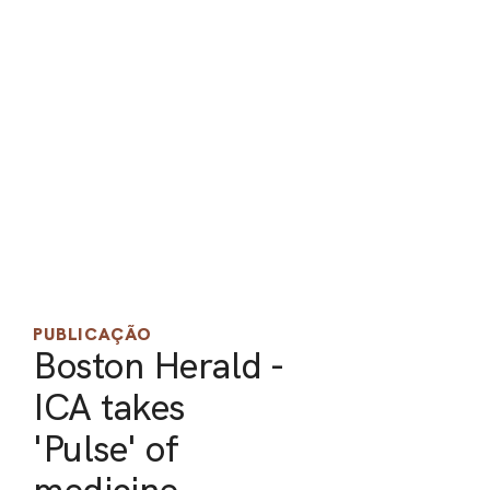
PEL
ACE
PUBLICAÇÃO
Boston Herald -
ICA takes
'Pulse' of
medicine,