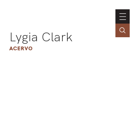
Lygia Clark
ACERVO
ASSOC
CONT
ENGLI
LIN
OBR