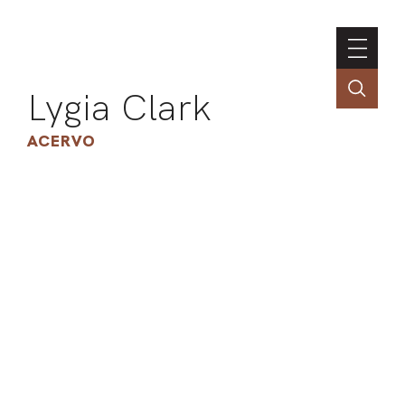
Lygia Clark
ACERVO
ASSOC
CONT
ENGLI
LIN
OBR