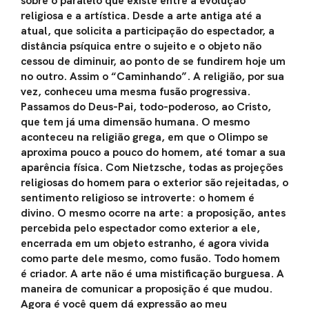
sobre o paralelo que existe entre a evolução
religiosa e a artística. Desde a arte antiga até a
atual, que solicita a participação do espectador, a
distância psíquica entre o sujeito e o objeto não
cessou de diminuir, ao ponto de se fundirem hoje um
no outro. Assim o “Caminhando”. A religião, por sua
vez, conheceu uma mesma fusão progressiva.
Passamos do Deus-Pai, todo-poderoso, ao Cristo,
que tem já uma dimensão humana. O mesmo
aconteceu na religião grega, em que o Olimpo se
aproxima pouco a pouco do homem, até tomar a sua
aparência física. Com Nietzsche, todas as projeções
religiosas do homem para o exterior são rejeitadas, o
sentimento religioso se introverte: o homem é
divino. O mesmo ocorre na arte: a proposição, antes
percebida pelo espectador como exterior a ele,
encerrada em um objeto estranho, é agora vivida
como parte dele mesmo, como fusão. Todo homem
é criador. A arte não é uma mistificação burguesa. A
maneira de comunicar a proposição é que mudou.
Agora é você quem dá expressão ao meu