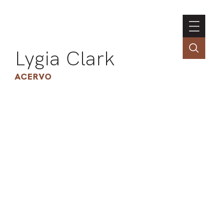
Lygia Clark
ACERVO
ASSOC
CONT
ENGLI
LIN
OBR