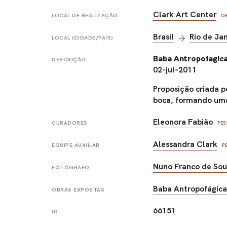
Clark Art Center
LOCAL DE REALIZAÇÃO
O
Brasil
Rio de Ja
LOCAL (CIDADE/PAÍS)
Baba Antropofagic
DESCRIÇÃO
02-jul-2011
Proposição criada p
boca, formando uma 
Eleonora Fabião
CURADORES
PES
Alessandra Clark
EQUIPE AUXILIAR
P
Nuno Franco de So
FOTÓGRAFO
Baba Antropofágic
OBRAS EXPOSTAS
66151
ID