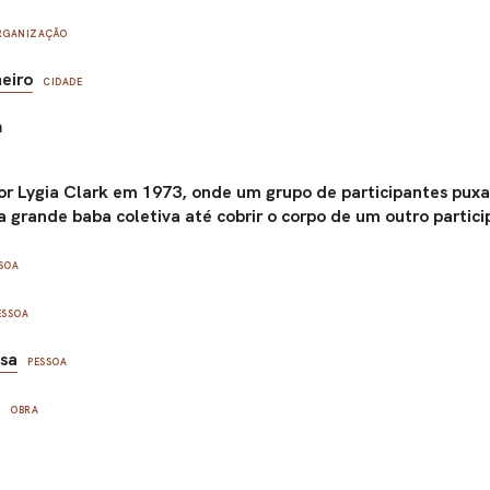
RGANIZAÇÃO
neiro
CIDADE
a
or Lygia Clark em 1973, onde um grupo de participantes puxa 
grande baba coletiva até cobrir o corpo de um outro partici
SOA
ESSOA
usa
PESSOA
a
OBRA