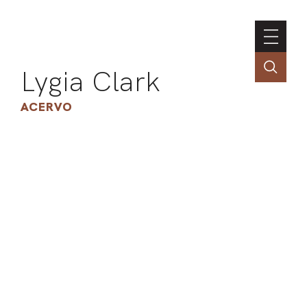
Lygia Clark
ACERVO
ASSOC
CONT
ENGLI
LIN
OBR