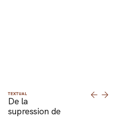
PEL
ACE
TEXTUAL
De la
supression de