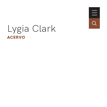
Lygia Clark
ACERVO
ASSOC
CONT
ENGLI
LIN
OBR