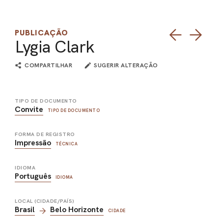
PEL
PUBLICAÇÃO
ACE
Lygia Clark
COMPARTILHAR
SUGERIR ALTERAÇÃO
TIPO DE DOCUMENTO
Convite
TIPO DE DOCUMENTO
FORMA DE REGISTRO
Impressão
TÉCNICA
IDIOMA
Português
IDIOMA
LOCAL (CIDADE/PAÍS)
Brasil
Belo Horizonte
CIDADE