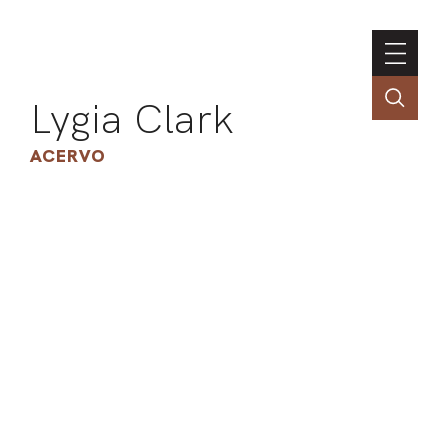
Lygia Clark
ACERVO
ASSOC
CONT
ENGLI
LIN
OBR