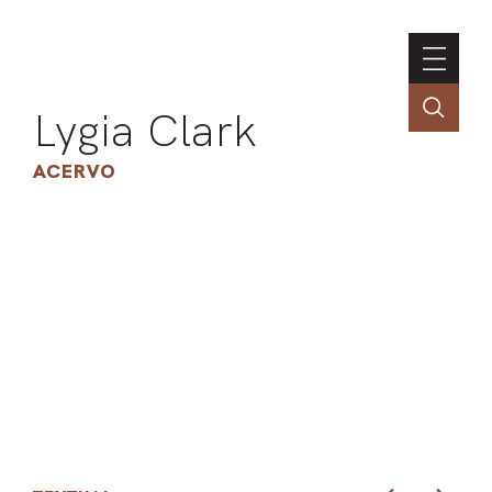
Lygia Clark
ACERVO
ASSOC
CONT
ENGLI
LIN
OBR