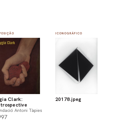
POSIÇÃO
ICONOGRÁFICO
gia Clark:
20178.jpeg
trospective
ndació Antoni Tàpies
997