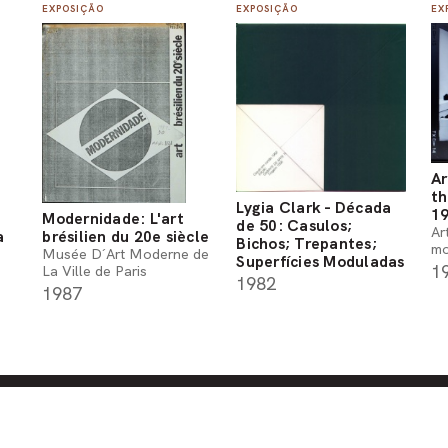
EXPOSIÇÃO
EXPOSIÇÃO
EX
Ar
th
Lygia Clark - Década
1
Modernidade: L'art
de 50: Casulos;
Ar
a
brésilien du 20e siècle
Bichos; Trepantes;
mo
Musée D´Art Moderne de
Superfícies Moduladas
1
La Ville de Paris
1982
1987