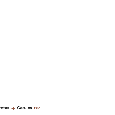
retas
Casulos
FASE