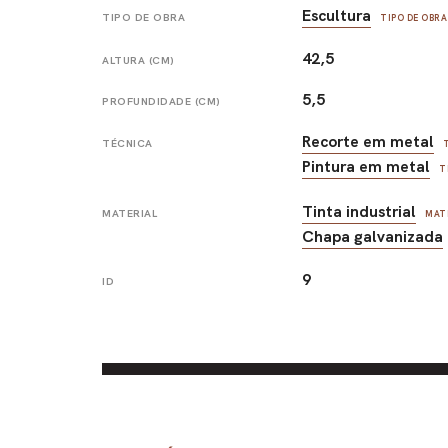
Escultura
TIPO DE OBRA
TIPO DE OBRA
42,5
ALTURA (CM)
5,5
PROFUNDIDADE (CM)
Recorte em metal
TÉCNICA
Pintura em metal
T
Tinta industrial
MATERIAL
MAT
Chapa galvanizada
9
ID