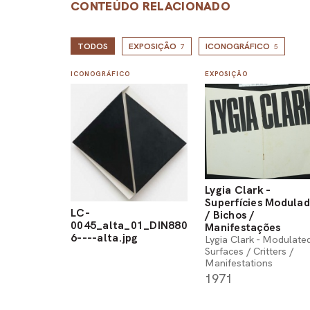
CONTEÚDO RELACIONADO
TODOS
EXPOSIÇÃO
ICONOGRÁFICO
7
5
ICONOGRÁFICO
EXPOSIÇÃO
Lygia Clark -
Superfícies Modula
LC-
/ Bichos /
0045_alta_01_DIN880
Manifestações
6----alta.jpg
Lygia Clark - Modulate
Surfaces / Critters /
Manifestations
1971