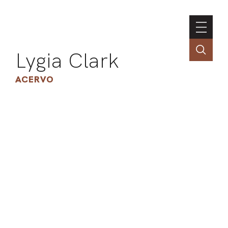
Lygia Clark
ACERVO
ASSOC
CONT
ENGLI
LIN
OBR