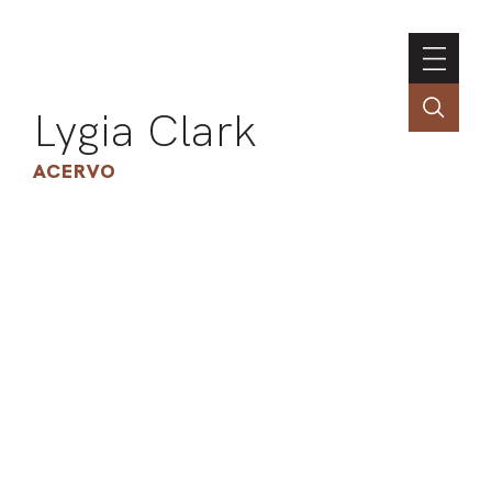
Lygia Clark
ACERVO
ASSOC
CONT
ENGLI
LIN
OBR