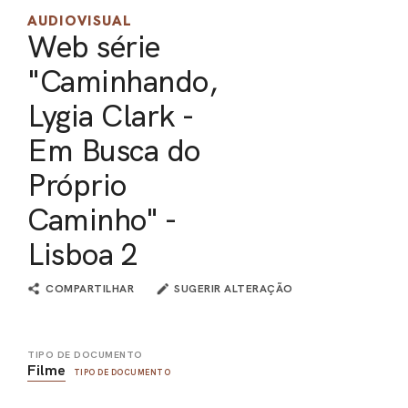
AUDIOVISUAL
PEL
Web série
ACE
"Caminhando,
Lygia Clark -
Em Busca do
Próprio
Caminho" -
Lisboa 2
COMPARTILHAR
SUGERIR ALTERAÇÃO
TIPO DE DOCUMENTO
Filme
TIPO DE DOCUMENTO