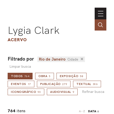
Lygia Clark
ACERVO
Filtrado por
Rio de Janeiro
✕
Cidade
ASSOC
Limpar busca
CONT
TODOS
OBRA
EXPOSIÇÃO
764
5
58
ENGLI
Refinar busca
EVENTOS
PUBLICAÇÃO
TEXTUAL
17
279
306
Refinar busca
ICONOGRÁFICO
AUDIOVISUAL
90
9
LIN
OBR
764
itens
A-Z
DATA