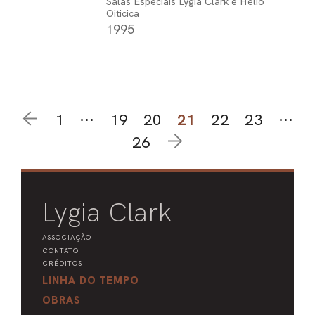
Salas Especiais Lygia Clark e Hélio
Oiticica
1995
1
···
19
20
21
22
23
···
26
Lygia Clark
ASSOCIAÇÃO
CONTATO
CRÉDITOS
LINHA DO TEMPO
OBRAS