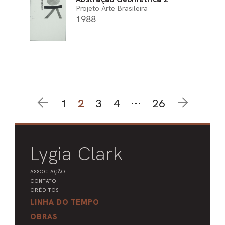
Projeto Arte Brasileira
1988
1
2
3
4
···
26
Lygia Clark
ASSOCIAÇÃO
CONTATO
CRÉDITOS
LINHA DO TEMPO
OBRAS