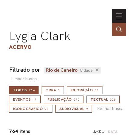
Lygia Clark
ACERVO
Filtrado por
Rio de Janeiro
✕
Cidade
ASSOC
Limpar busca
CONT
TODOS
OBRA
EXPOSIÇÃO
764
5
58
ENGLI
Refinar busca
EVENTOS
PUBLICAÇÃO
TEXTUAL
17
279
306
Refinar busca
ICONOGRÁFICO
AUDIOVISUAL
90
9
LIN
OBR
764
itens
A-Z
DATA