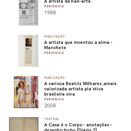
A artista da não-arte.
PERIÓDICO
1988
PUBLICAÇÃO
A artista que inventou a alma -
Manchete
PERIÓDICO
PUBLICAÇÃO
A carioca Beatriz Milharez,amais
valorizada artista pla´stica
brasileira viva
PERIÓDICO
2008
TEXTUAL
A Casa é o Corpo - anotações -
desenho bicho [Diário 2]