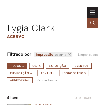
Lygia Clark
ACERVO
Filtrado por
impressão
✕
Limpar busca
Assunto
ASSOC
TODOS
OBRA
EXPOSIÇÃO
EVENTOS
CONT
6
Refinar busca
ENGLI
PUBLICAÇÃO
TEXTUAL
ICONOGRÁFICO
6
Refinar busca
AUDIOVISUAL
LIN
6
itens
A-Z
DATA
OBR