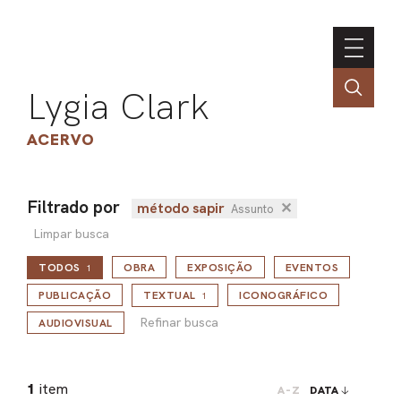
Lygia Clark
ACERVO
Filtrado por
método sapir
✕
Assunto
ASSOC
Limpar busca
CONT
TODOS
OBRA
EXPOSIÇÃO
EVENTOS
1
ENGLI
Refinar busca
PUBLICAÇÃO
TEXTUAL
ICONOGRÁFICO
1
Refinar busca
AUDIOVISUAL
LIN
OBR
1
item
A-Z
DATA