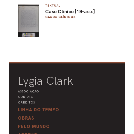
TEXTUAL
PEL
Caso Clínico [18-aclc]
CASOS CLÍNICOS
ACE
Lygia Clark
ASSOCIAÇÃO
CONTATO
CRÉDITOS
LINHA DO TEMPO
OBRAS
PELO MUNDO