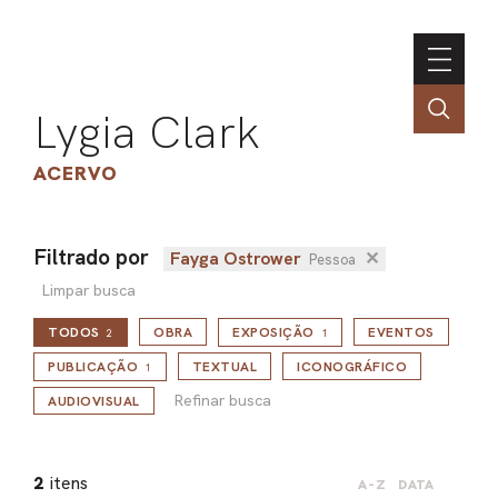
Lygia Clark
ACERVO
Filtrado por
Fayga Ostrower
✕
Pessoa
ASSOC
Limpar busca
CONT
TODOS
OBRA
EXPOSIÇÃO
EVENTOS
2
1
ENGLI
Refinar busca
PUBLICAÇÃO
TEXTUAL
ICONOGRÁFICO
1
Refinar busca
AUDIOVISUAL
LIN
OBR
2
itens
A-Z
DATA