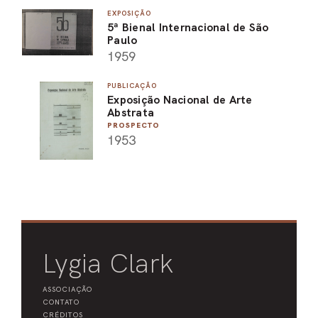
EXPOSIÇÃO
PEL
5ª Bienal Internacional de São
Paulo
ACE
1959
PUBLICAÇÃO
Exposição Nacional de Arte
Abstrata
PROSPECTO
1953
Lygia Clark
ASSOCIAÇÃO
CONTATO
CRÉDITOS