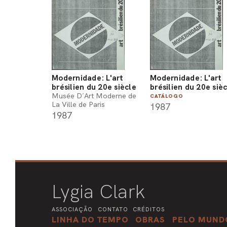
Modernidade: L'art
Modernidade: L'art
brésilien du 20e siècle
brésilien du 20e siè
Musée D´Art Moderne de
CATÁLOGO
La Ville de Paris
1987
1987
Lygia Clark
ASSOCIAÇÃO
CONTATO
CRÉDITOS
LINHA DO TEMPO
OBRAS
PELO MUND