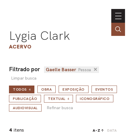
Lygia Clark
ACERVO
Filtrado por
Gaelle Basser
✕
Pessoa
ASSOC
Limpar busca
CONT
TODOS
OBRA
EXPOSIÇÃO
EVENTOS
4
ENGLI
Refinar busca
PUBLICAÇÃO
TEXTUAL
ICONOGRÁFICO
4
Refinar busca
AUDIOVISUAL
LIN
OBR
4
itens
A-Z
DATA