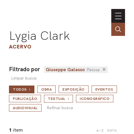
Lygia Clark
ACERVO
Filtrado por
Giuseppe Galasso
✕
Pessoa
ASSOC
Limpar busca
CONT
TODOS
OBRA
EXPOSIÇÃO
EVENTOS
1
ENGLI
Refinar busca
PUBLICAÇÃO
TEXTUAL
ICONOGRÁFICO
1
Refinar busca
AUDIOVISUAL
LIN
OBR
1
item
A-Z
DATA