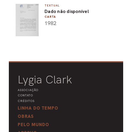
TEXTUAL
PEL
Dado não disponível
CARTA
ACE
1982
Lygia Clark
ASSOCIAÇÃO
CONTATO
CRÉDITOS
LINHA DO TEMPO
OBRAS
PELO MUNDO