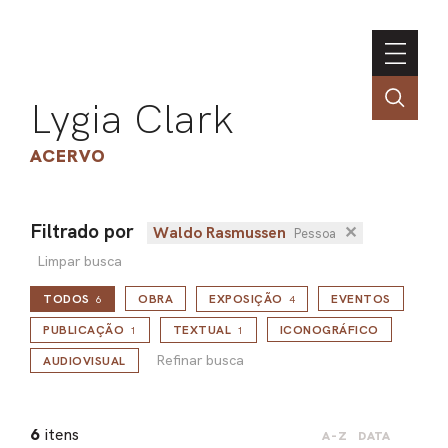
Lygia Clark
ACERVO
Filtrado por
Waldo Rasmussen
✕
Pessoa
ASSOC
Limpar busca
CONT
TODOS
OBRA
EXPOSIÇÃO
EVENTOS
6
4
ENGLI
Refinar busca
PUBLICAÇÃO
TEXTUAL
ICONOGRÁFICO
1
1
Refinar busca
AUDIOVISUAL
LIN
OBR
6
itens
A-Z
DATA